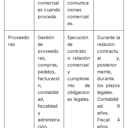
comercial
comunica
es cuando
ciones
proceda.
comercial
es.
Proveedo
Gestión
Ejecución
Durante la
res
de
de
relación
proveedo
contrato
contractu
res,
o relación
al y,
compras,
comercial
posterior
pedidos,
y
mente,
facturació
cumplimie
durante
n,
nto de
los plazos
contabilid
obligacion
legales.
ad,
es legales.
Contabilid
fiscalidad
ad: 6
y
años.
administra
Fiscal: 4
ción.
años.