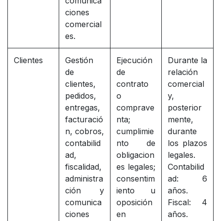
comunica
ciones
comercial
es.
Clientes
Gestión
Ejecución
Durante la
de
de
relación
clientes,
contrato
comercial
pedidos,
o
y,
entregas,
comprave
posterior
facturació
nta;
mente,
n, cobros,
cumplimie
durante
contabilid
nto de
los plazos
ad,
obligacion
legales.
fiscalidad,
es legales;
Contabilid
administra
consentim
ad: 6
ción y
iento u
años.
comunica
oposición
Fiscal: 4
ciones
en
años.