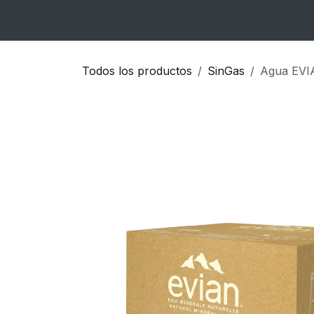
Ir al contenido
Inicio
Catálogo
Blog
Contacto
Todos los productos
SinGas
Agua EVI