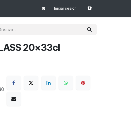
Iniciar sesión
LASS 20x33cl
30