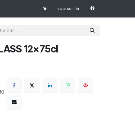
Iniciar sesión
LASS 12x75cl
30