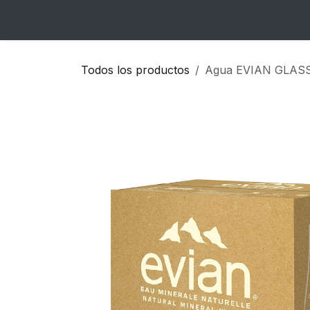
Ir al contenido
Inicio
Catálogo
Blog
Contacto
Todos los productos
Agua EVIAN GLASS