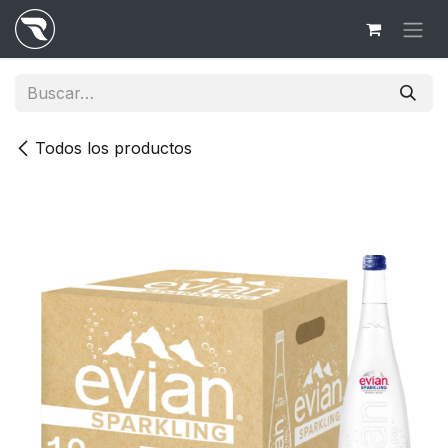
Ir al contenido
Todos los productos