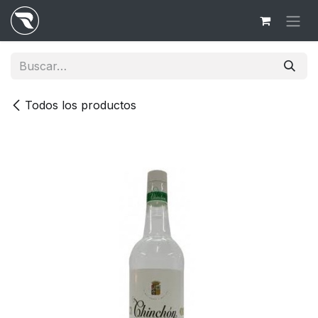
Ir al contenido
Todos los productos