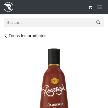
Ir al contenido
Todos los productos