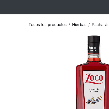
Ir al contenido
Inicio
Catálogo
Blog
Contacto
Todos los productos
Hierbas
Pachará