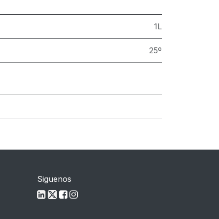
1L
25º
Siguenos