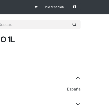
Iniciar sesión
O 1L
España