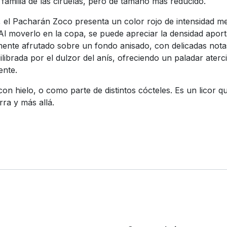
familia de las ciruelas, pero de tamaño más reducido.
s, el Pacharán Zoco presenta un color rojo de intensidad m
Al moverlo en la copa, se puede apreciar la densidad aport
ente afrutado sobre un fondo anisado, con delicadas notas
uilibrada por el dulzor del anís, ofreciendo un paladar at
ente.
on hielo, o como parte de distintos cócteles. Es un licor q
ra y más allá.