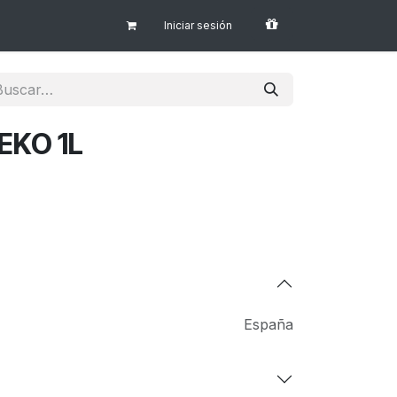
Iniciar sesión
EKO 1L
España