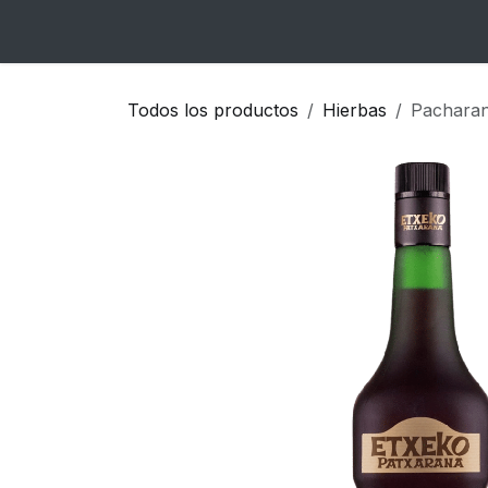
Ir al contenido
Inicio
Catálogo
Blog
Contacto
Todos los productos
Hierbas
Pachara