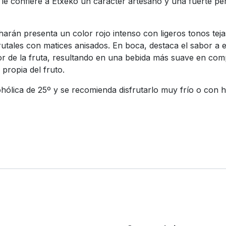
le confiere a Etxeko un carácter artesano y una fuerte per
arán presenta un color rojo intenso con ligeros tonos tejas,
rutales con matices anisados. En boca, destaca el sabor a 
gor de la fruta, resultando en una bebida más suave en co
 propia del fruto.
ólica de 25º y se recomienda disfrutarlo muy frío o con h