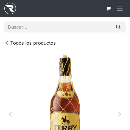
Ir al contenido
Todos los productos