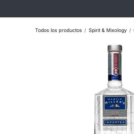
Ir al contenido
Inicio
Catálogo
Blog
Contacto
Todos los productos
Spirit & Mixology