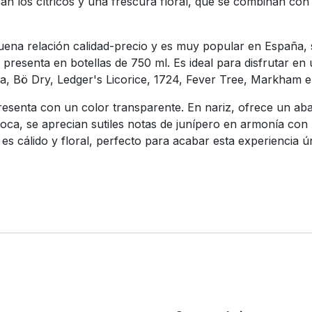
an los cítricos y una frescura floral, que se combinan con
ena relación calidad-precio y es muy popular en España, su
 presenta en botellas de 750 ml. Es ideal para disfrutar e
Bö Dry, Ledger's Licorice, 1724, Fever Tree, Markham e 
presenta con un color transparente. En nariz, ofrece un aba
ca, se aprecian sutiles notas de junípero en armonía con 
al es cálido y floral, perfecto para acabar esta experiencia ú