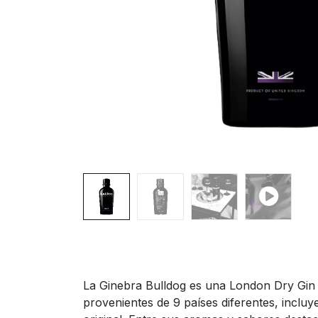
La Ginebra Bulldog es una London Dry Gin
provenientes de 9 países diferentes, inclu