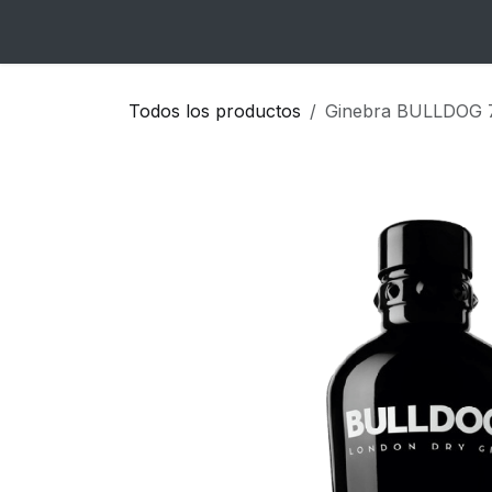
Ir al contenido
Inicio
Catálogo
Blog
Contacto
Todos los productos
Ginebra BULLDOG 