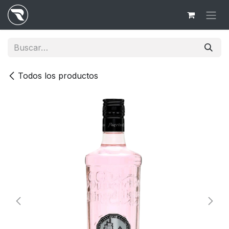
Ir al contenido
Todos los productos