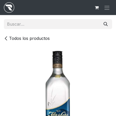
Ir al contenido
Todos los productos