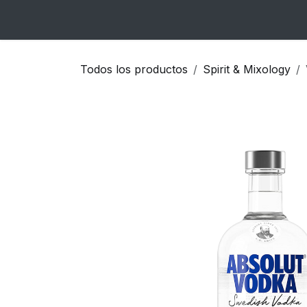
Ir al contenido
Inicio
Catálogo
Blog
Contacto
Todos los productos
Spirit & Mixology