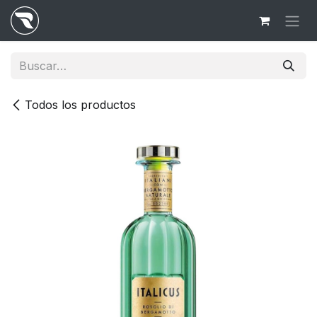
Ir al contenido
Todos los productos