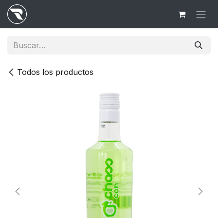
Ir al contenido
Todos los productos