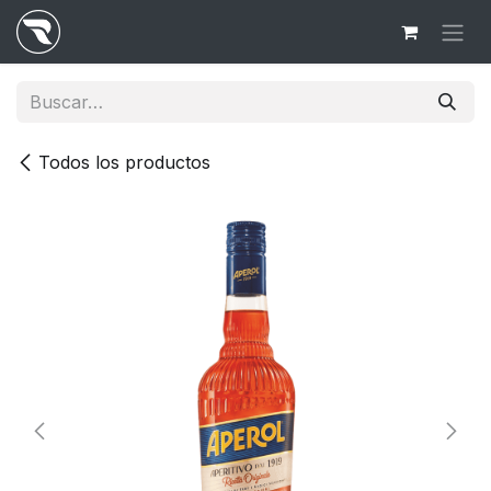
Ir al contenido
Todos los productos