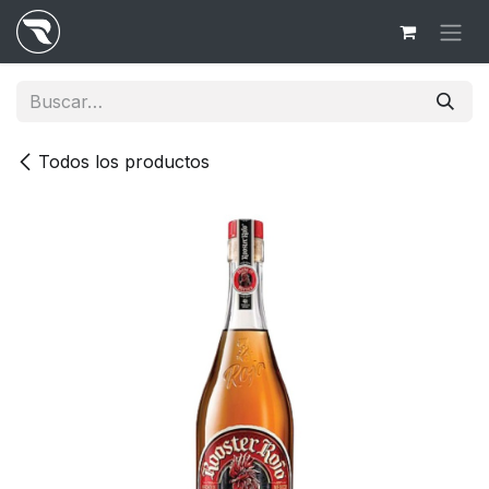
Ir al contenido
Todos los productos