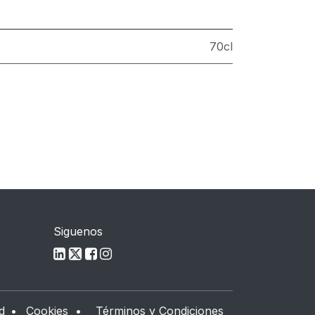
70cl
Siguenos
d
•
Cookies
•
Términos y Condiciones