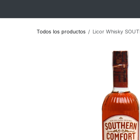
Ir al contenido
Inicio
Catálogo
Blog
Contacto
Todos los productos
Licor Whisky SOU