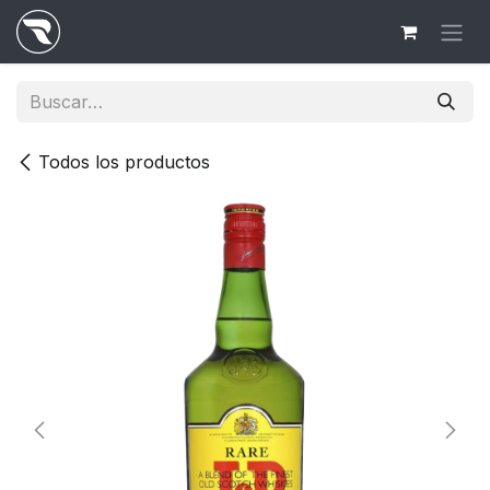
Ir al contenido
Todos los productos