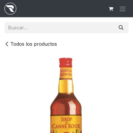
Ir al contenido
Todos los productos