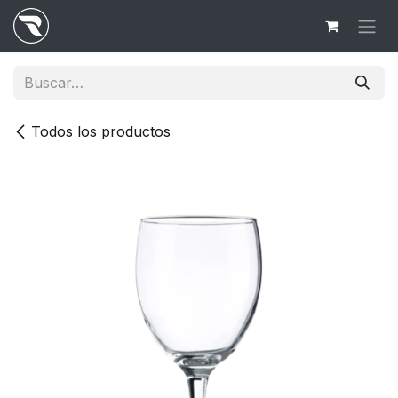
Ir al contenido
Todos los productos