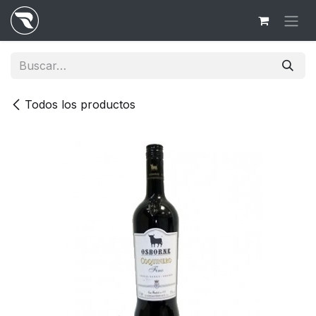
Ir al contenido
Todos los productos