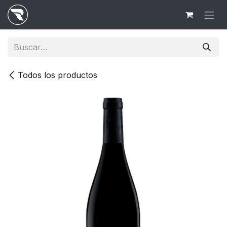
Ir al contenido
Todos los productos