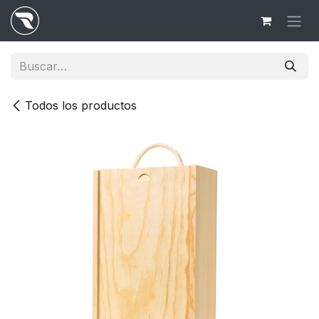
Ir al contenido
Todos los productos