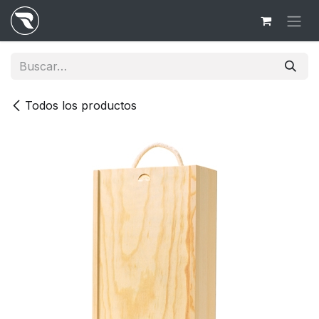
Ir al contenido
Todos los productos