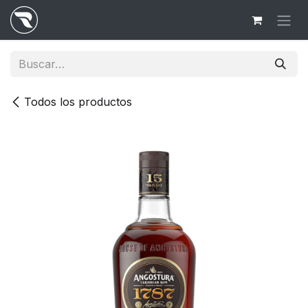
Ir al contenido
Todos los productos