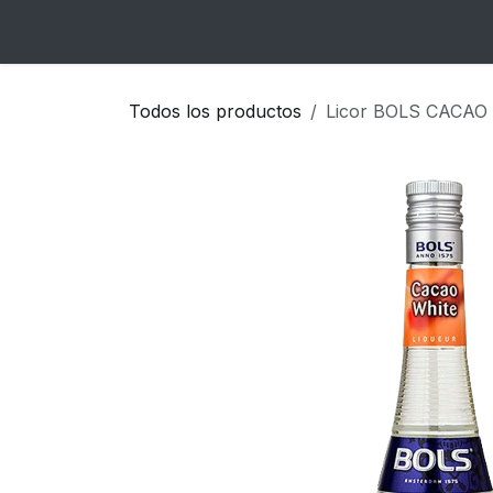
Ir al contenido
Inicio
Catálogo
Blog
Contacto
Todos los productos
Licor BOLS CACAO