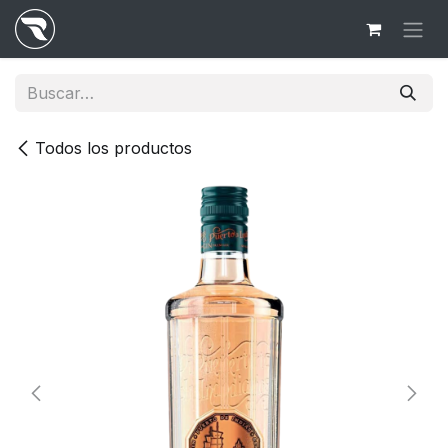
Ir al contenido
Todos los productos