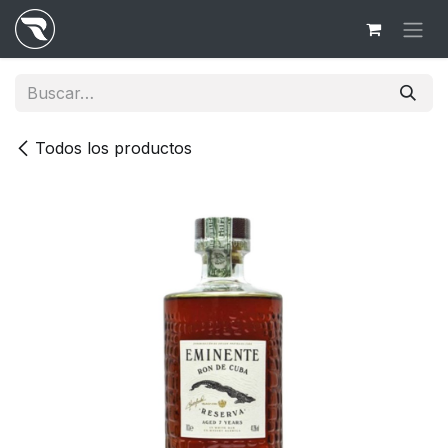
Ir al contenido
Todos los productos