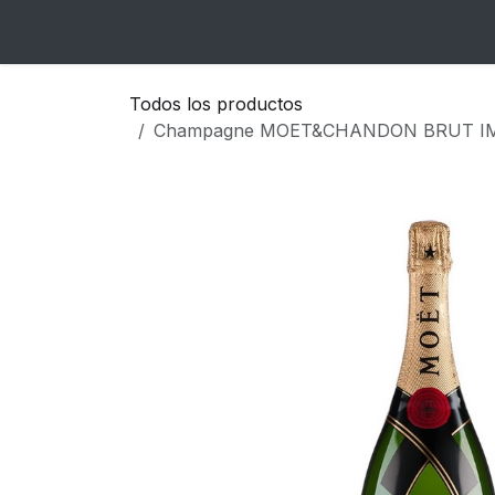
Ir al contenido
Inicio
Catálogo
Blog
Contacto
Todos los productos
Champagne MOET&CHANDON BRUT I