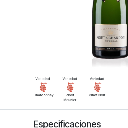
Variedad
Variedad
Variedad
Chardonnay
Pinot
Pinot Noir
Meunier
Especificaciones