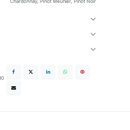
Chardonnay
,
Pinot Meunier
,
Pinot Noir
30