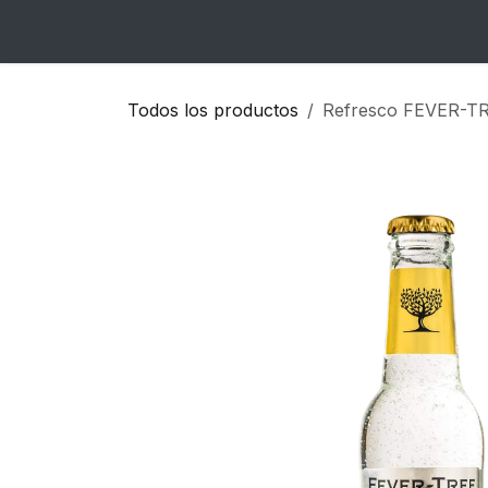
Ir al contenido
Inicio
Catálogo
Blog
Contacto
Todos los productos
Refresco FEVER-T