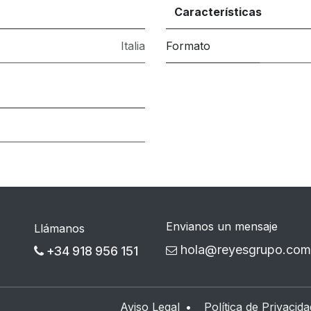
Características
Italia
Formato
Envianos un mensaje
Llámanos
hola@reyesgrupo.com
+34 918 956 151
Aviso Legal
•
Política de Privacida