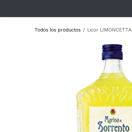
Ir al contenido
Inicio
Catálogo
Blog
Contacto
Todos los productos
Licor LIMONCETTA