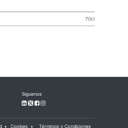
70cl
Siguenos
d
•
Cookies
•
Términos y Condiciones