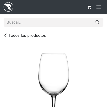
Ir al contenido
Todos los productos