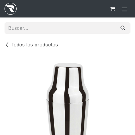
Ir al contenido
Todos los productos