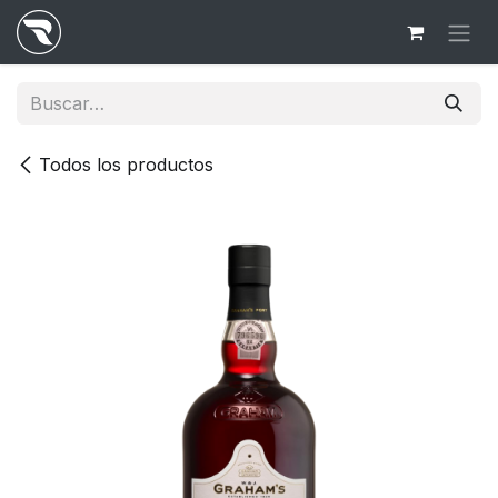
Ir al contenido
Todos los productos