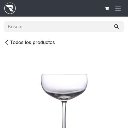
Ir al contenido
Todos los productos