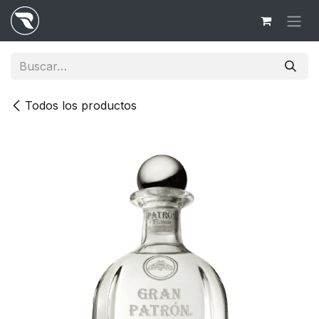
Ir al contenido
Todos los productos