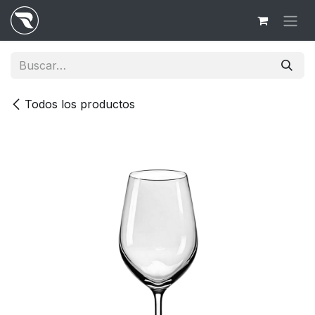
Ir al contenido
Todos los productos