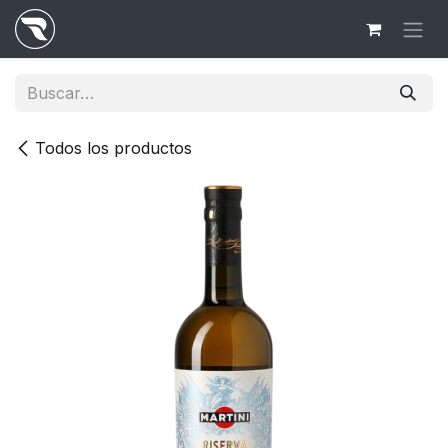
Ir al contenido
Todos los productos