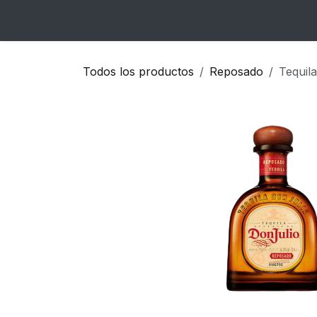
Ir al contenido
Inicio
Catálogo
Blog
Contacto
Todos los productos
Reposado
Tequi