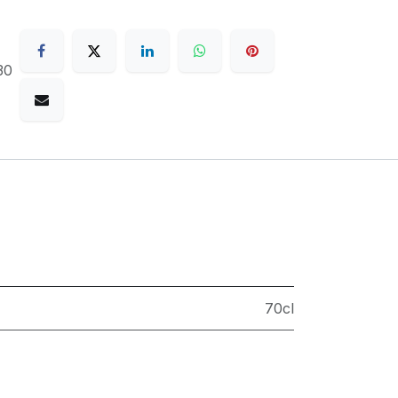
30
70cl