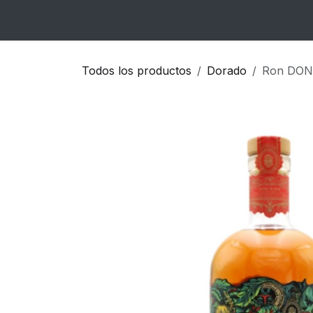
Ir al contenido
Inicio
Catálogo
Blog
Contacto
Todos los productos
Dorado
Ron DON 