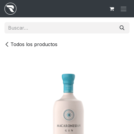
Ir al contenido
Todos los productos