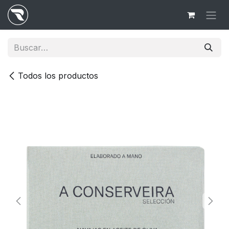
Ir al contenido
Todos los productos