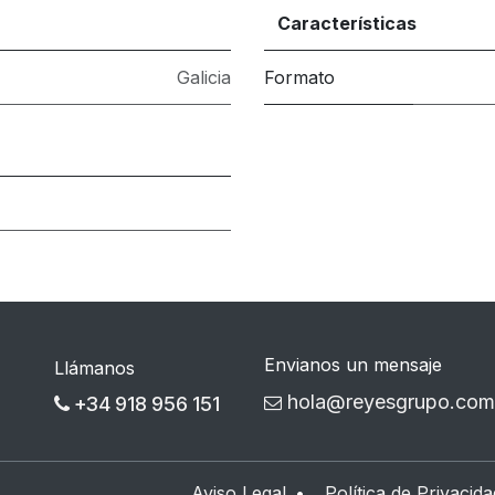
Características
Galicia
Formato
Envianos un mensaje
Llámanos
hola@reyesgrupo.com
+34 918 956 151
Aviso Legal
•
Política de Privacida