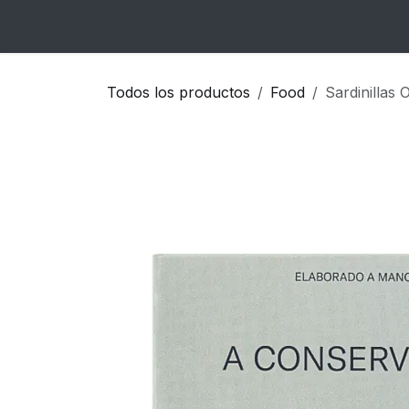
Ir al contenido
Inicio
Catálogo
Blog
Contacto
Todos los productos
Food
Sardinillas