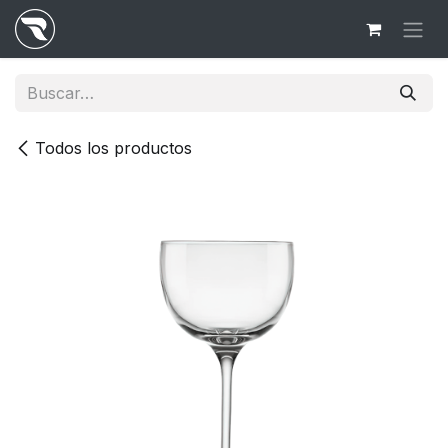
Ir al contenido
Todos los productos