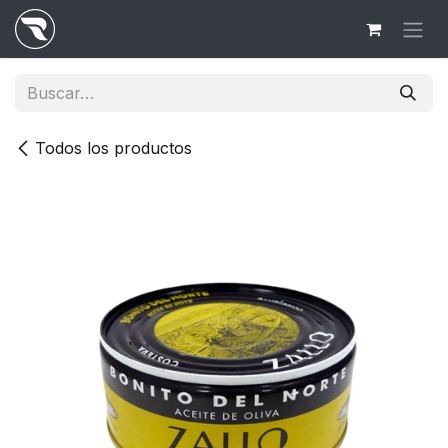
Ir al contenido
Todos los productos