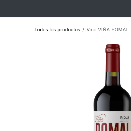
Ir al contenido
Inicio
Catálogo
Blog
Contacto
Todos los productos
Vino VIÑA POMAL 