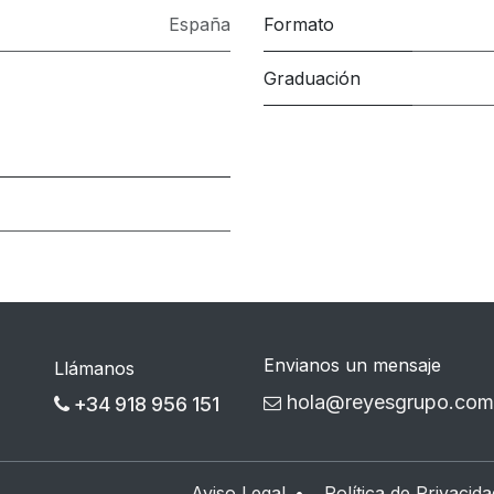
España
Formato
Graduación
Envianos un mensaje
Llámanos
hola@reyesgrupo.com
+34 918 956 151
Aviso Legal
•
Política de Privacida