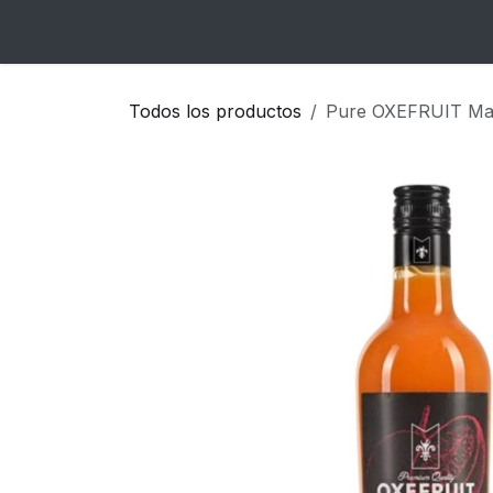
Ir al contenido
Inicio
Catálogo
Blog
Contacto
Todos los productos
Pure OXEFRUIT Mar