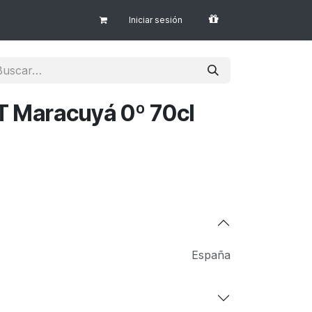
Iniciar sesión
T Maracuyá 0º 70cl
España