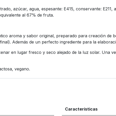
do, azúcar, agua, espesante: E415, conservante: E211, acid
quivalente al 67% de fruta.
ico aroma y sabor original, preparado para creación de be
inal). Además de un perfecto ingrediente para la elaboració
nar en lugar fresco y seco alejado de la luz solar. Una v
lactosa, vegano.
Características