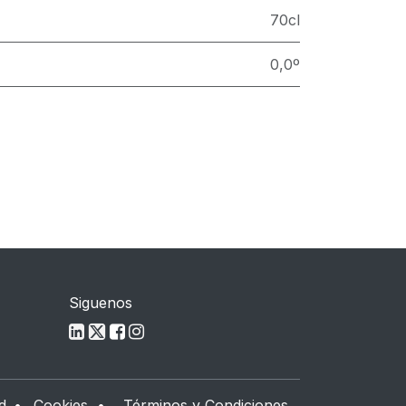
70cl
0,0º
Siguenos
d
•
Cookies
•
Términos y Condiciones