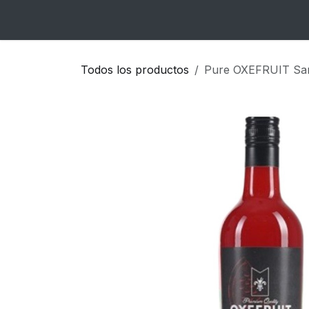
Ir al contenido
Inicio
Catálogo
Blog
Contacto
Todos los productos
Pure OXEFRUIT San